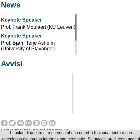
News
Keynote Speaker
Prof. Frank Moulaert (KU Leuven)
Keynote Speaker
Prof. Bjørn Terje Asheim
(University of Stavanger)
Keynote Speaker
Avvisi
Prof. Maria Savona (University of
Sussex)
Regional Innovation Policies Conference 2019
I cookie di questo sito servono al suo corretto funzionamento e non
© Copyright 2012-2026 Università degli Studi di Firenze - UniFI - p.iva | cod.fiscale
01279680480
raccolgono alcuna tua informazione personale. Se navighi su di esso accetti